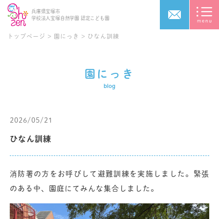
兵庫県宝塚市
学校法人宝塚自然学園
認定こども園
トップページ
>
園にっき
>
ひなん訓練
園にっき
blog
2026/05/21
ひなん訓練
消防署の方をお呼びして避難訓練を実施しました。緊張
のある中、園庭にてみんな集合しました。