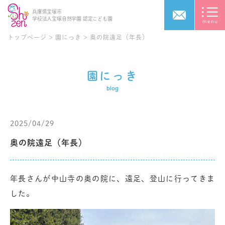
兵庫県宝塚市
学校法人宝塚自然学園
認定こども園
トップページ
>
園にっき
>
奥の院遠足（年長）
園にっき
blog
2025/04/29
奥の院遠足（年長）
年長さんが中山寺の奥の院に、遠足、登山に行ってきま
した。