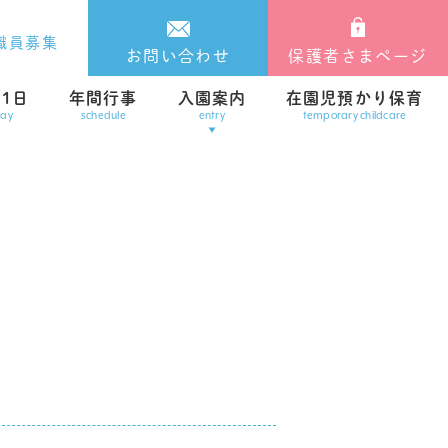
職員募集
お問い合わせ
保護者さまページ
1日
年間行事
入園案内
在園児預かり保育
day
schedule
entry
temporary childcare