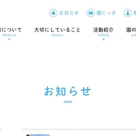
お知らせ
園にっき
園について
大切にしていること
活動紹介
園の
about us
feature
activity
a 
お知らせ
news