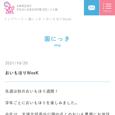
兵庫県宝塚市
学校法人宝塚自然学園
認定こども園
トップページ
>
園にっき
>
おいもほりWeeK
園にっき
blog
2021/10/20
おいもほりWeeK
先週は秋のおいもほり週間！
学年ごとにおいもほりを楽しみました。
今年は、宝塚北部西谷公園の近くのおいも農園にお世話