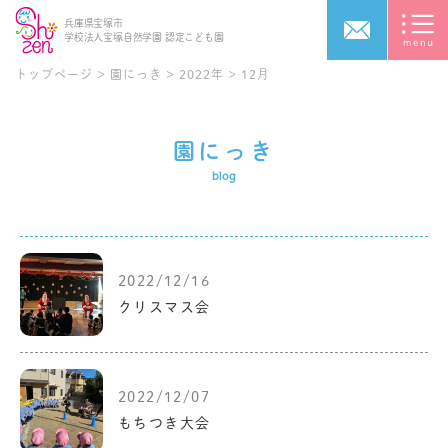
兵庫県宝塚市
学校法人宝塚自然学園
認定こども園
トップページ
>
園にっき
>
2022年
>
12月
園にっき
blog
2022/12/16
クリスマス会
2022/12/07
もちつき大会