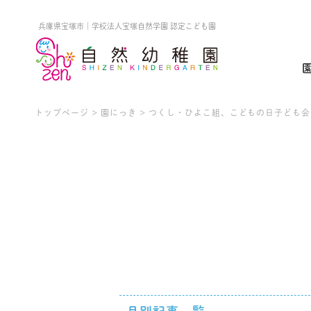
兵庫県宝塚市
｜
学校法人宝塚自然学園
認定こども園
トップページ
>
園にっき
>
つくし・ひよこ組、こどもの日子ども会