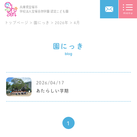
兵庫県宝塚市
学校法人宝塚自然学園
認定こども園
トップページ
>
園にっき
>
2026年
>
4月
園にっき
blog
2026/04/17
あたらしい学期
1