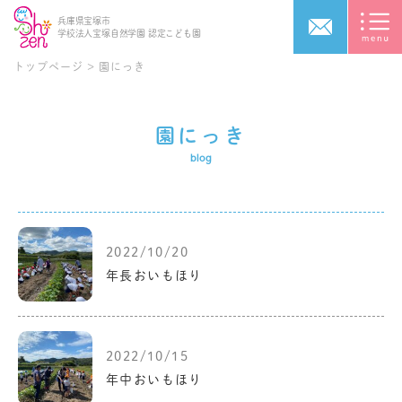
兵庫県宝塚市
学校法人宝塚自然学園
認定こども園
トップページ
>
園にっき
園にっき
blog
2022/10/20
年長おいもほり
2022/10/15
年中おいもほり